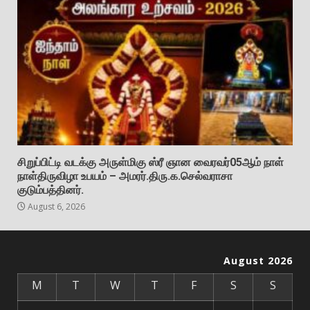
சிறுப்பிட்டி வடக்கு அருள்மிகு ஸ்ரீ ஞான வைரவர்05ஆம் நாள்
நாள்திருவிழா உபயம் – அமரர்.திரு.க.செல்வராசா
குடும்பத்தினர்.
August 6, 2026
August 2026
M
T
W
T
F
S
S