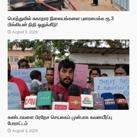
பொத்துவில் சுகாதார நிலையங்களை புனரமைக்க ரூ.3
மில்லியன் நிதி ஒதுக்கீடு!
August 5, 2026
கண்டாவளை பிரதேச செயலகம் முன்பாக கவனயீர்ப்பு
போராட்டம்
August 4, 2026