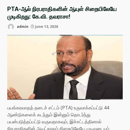
PTA-ஆல் நிரபராதிகளின் ஆயுள் சிறையிலேயே
முடிகிறது: கே.வி. தவராசா!
admin
June 13, 2026
பயங்கரவாதத் தடைச் சட்டம் (PTA) உருவாக்கப்பட்டு 44
ஆண்டுகளைக் கடந்தும் இன்னும் தொடர்ந்து
பயன்படுத்தப்பட்டு வருவதாகவும், இச்சட்டத்தினால்
நிரபராதிகளின் ஆயுட்காலம் சிறையிலேயே முடிவடையும்