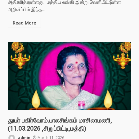
அதிகரித்துள்ளது. மத்திய வங்கி இன்று வெளியிட்டுள்ள
அறிவிப்பில் இந்த...
Read More
துயர் பகிர்வோம்.பாலசிங்கம் மாசிலாமணி,
(11.03.2026 ,சிறுப்பிட்டி,மத்தி)
admin
March 11, 2026