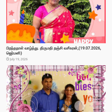
பிறந்தநாள் வாழ்த்து. திருமதி றஞ்சி வசீகரன்,(19.07.2026,
ஜெர்மனி)
July 19, 2026