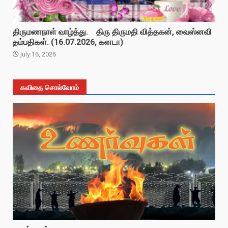
திருமணநாள் வாழ்த்து. திரு திருமதி வித்தகன், வைஸ்னவி
தம்பதிகள். (16.07.2026, கனடா)
July 16, 2026
கவிதை சொல்வோம்