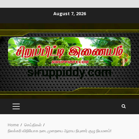
August 7, 2026
siruppiddy.com
Home
செய்திகள்
நிலக்கரி விநியோக நடைமுறையை ஆராய நிபுணர் குழு நியமனம்!