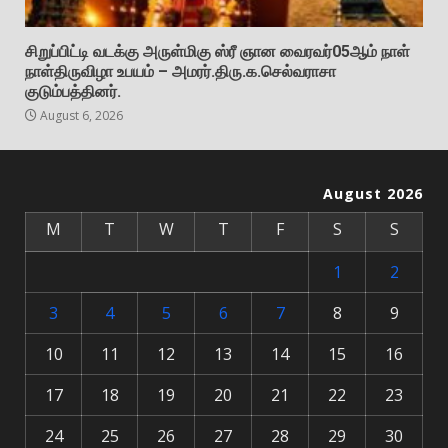
சிறுப்பிட்டி வடக்கு அருள்மிகு ஸ்ரீ ஞான வைரவர்05ஆம் நாள்
நாள்திருவிழா உபயம் – அமரர்.திரு.க.செல்வராசா
குடும்பத்தினர்.
August 6, 2026
August 2026
M
T
W
T
F
S
S
1
2
3
4
5
6
7
8
9
10
11
12
13
14
15
16
17
18
19
20
21
22
23
24
25
26
27
28
29
30