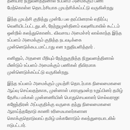
தனியார் நிறுவனத்தினால் உப்பளம் அமைக்கும் பணி
மேற்கொள்ள தொடர்சியாக முயற்சிக்கப்பட்டு வருகின்றது
இந்த முயற்சி குறித்து முன்பே பல தரப்பினரால் எதிர்ப்பு
வெளியிடப்பட்டதுடன், நேற்றுமுன்தினம் வவுனியாவில் கூட்டம்
ஒன்றில் கலந்துகொண்ட விவசாய அமைச்சர் லால்காந்த இந்த
உப்பளம் அமைக்கும் குறித்த நடவடிக்கை
முன்னெடுக்கபடமாட்டாது என உறுதியளித்தார் .
எனினும், அதனை மீறியும் நேற்றுகுறித்த நிறுவனத்தினால்
மீண்டும் உப்பளம் அமைக்கும் பணிகள் தீவிரமாக
முன்னெடுக்கப்பட்டு வருகின்றது.
இந்த உப்பளம் அமைக்கும் முயற்சி தொடர்பாக நிலைமைகளை
ஆய்வு செய்வதற்காக, முன்னாள் பாராளுமன்ற உறுப்பினர் தமிழ்
தேசிய மக்கள் முன்னணியின் பொதுசெயலாளர் செல்வராஜா
கஜேந்திரன் அப்பகுதிக்கு வருகை தந்து நிலைமைகளை
ஆராய்ந்ததோடு காணி உரிமையாளர்களான
கொக்குதொடுவாய் தமிழ் மக்களோடும் கலந்துரையாடலில்
ஈடுபட்டார்.