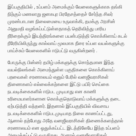
இப்பகுதியில் , உப்பளம் அமைக்கும் வேலைகளுக்காக தங்கி
நிற்கும் மணலாறு ஜனகபுர பிரதேசத்தைச் சேர்ந்த சிலர்
முரண்பாடான நிலைமையை உருவாக்கி, தமக்கு அரசின்
அனுமதி வழங்கப்பட்டுள்ளதாகத் தெரிவித்து பாரிய
நீரிறைக்கும் இயந்திரங்களை பயன்படுத்தி கொக்கிளாய் கடல்
நீரேரியிலிருந்து கால்வாய் மூலமாக நீரை உப்பள வயல்களுக்கு
பாய்ச்சும் வேலைகளில் ஈடுபட்டு வருகின்றனர் .
போருக்கு பின்னர் தமிழ் மக்களுக்கு சொந்தமான இந்த
வயல்நிலங்கள் அமைந்துள்ள பகுதிகளை கொக்கிளாய்
பறவைகள் சரணாலயம் எனும் பேரில் வனஜீவராசிகள்
திணைகளம் எல்லைக்கற்களை இட்டு பயிர் செய்கை
நடவடிக்கைகளில் ஈடுபட முடியாது என காணி
உரிமையாளர்களான கொக்குதொடுவாய் மக்களுக்கு தடை
ஏற்படுத்தி வந்தனர். இதனால் இப்பகுதியில் விவசாய
நடவடிக்கைகளில் ஈடுபடமுடியாத நிலை காணப்பட்டது,
ஆனால் தற்போது அதே வனஜீவராசிகள் திணைக்களத்தால்
சரணாலயம் என ஒதுக்கப்பட்ட இடத்திலேயே இந்த உப்பளம்
அமைக்கப்பட்டு வருகிறது, ஆனால் வனஜீவராசிகள்