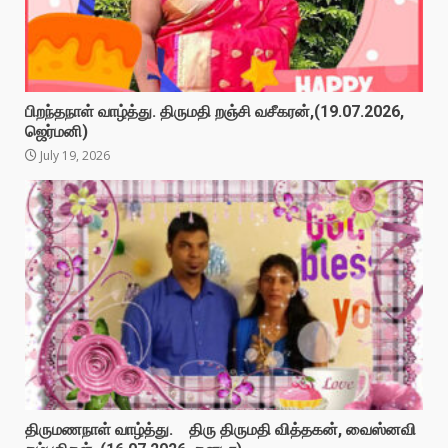
பிறந்தநாள் வாழ்த்து. திருமதி றஞ்சி வசீகரன்,(19.07.2026,
ஜெர்மனி)
July 19, 2026
திருமணநாள் வாழ்த்து. திரு திருமதி வித்தகன், வைஸ்னவி