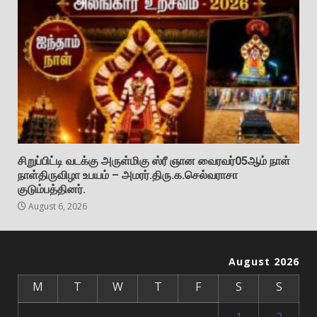
சிறுப்பிட்டி வடக்கு அருள்மிகு ஸ்ரீ ஞான வைரவர்05ஆம் நாள்
நாள்திருவிழா உபயம் – அமரர்.திரு.க.செல்வராசா
குடும்பத்தினர்.
August 6, 2026
August 2026
M
T
W
T
F
S
S