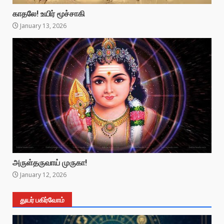
காதலே! உயிர் மூச்சாகி
January 13, 2026
அருள்தருவாய் முருகா!
January 12, 2026
துயர் பகிர்வோம்