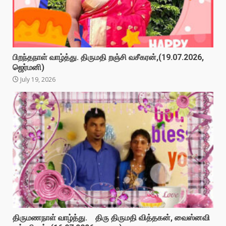
பிறந்தநாள் வாழ்த்து. திருமதி றஞ்சி வசீகரன்,(19.07.2026,
ஜெர்மனி)
July 19, 2026
திருமணநாள் வாழ்த்து. திரு திருமதி வித்தகன், வைஸ்னவி