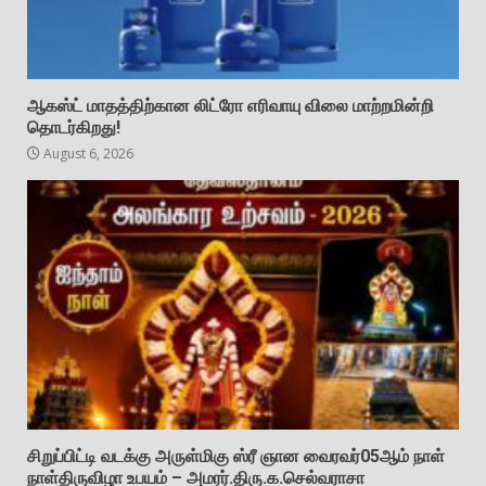
ஆகஸ்ட் மாதத்திற்கான லிட்ரோ எரிவாயு விலை மாற்றமின்றி
தொடர்கிறது!
August 6, 2026
சிறுப்பிட்டி வடக்கு அருள்மிகு ஸ்ரீ ஞான வைரவர்05ஆம் நாள்
நாள்திருவிழா உபயம் – அமரர்.திரு.க.செல்வராசா