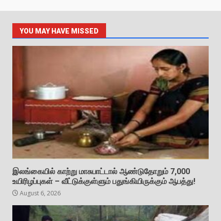
YOU MAY HAVE MISSED
இலங்கையில் காற்று மாசுபாட்டால் ஆண்டுதோறும் 7,000
உயிரிழப்புகள் – வீட்டுக்குள்ளும் பதுங்கியிருக்கும் ஆபத்து!
August 6, 2026