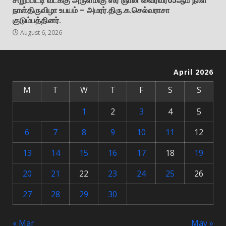
சிறுப்பிட்டி வடக்கு அருள்மிகு ஸ்ரீ ஞான வைரவர்05ஆம் நாள்
நாள்திருவிழா உபயம் – அமரர்.திரு.க.செல்வராசா
குடும்பத்தினர்.
August 6, 2026
April 2026
M
T
W
T
F
S
S
1
2
3
4
5
6
7
8
9
10
11
12
13
14
15
16
17
18
19
20
21
22
23
24
25
26
27
28
29
30
« Mar
May »