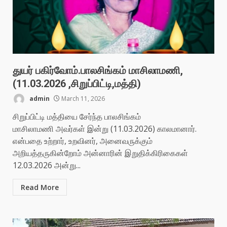
துயர் பகிர்வோம்.பாலசிங்கம் மாசிலாமணி,
(11.03.2026 ,சிறுப்பிட்டி,மத்தி)
admin
March 11, 2026
சிறுப்பிட்டி மத்தியை சேர்ந்த பாலசிங்கம்
மாசிலாமணி அவர்கள் இன்று (11.03.2026) காலமானார்.
என்பதை உற்றார், உறவினர், அனைவருக்கும்
அறியத்தருகின்றோம் அன்னாரின் இறுதிக்கிரிகைகள்
12.03.2026 அன்று...
Read More