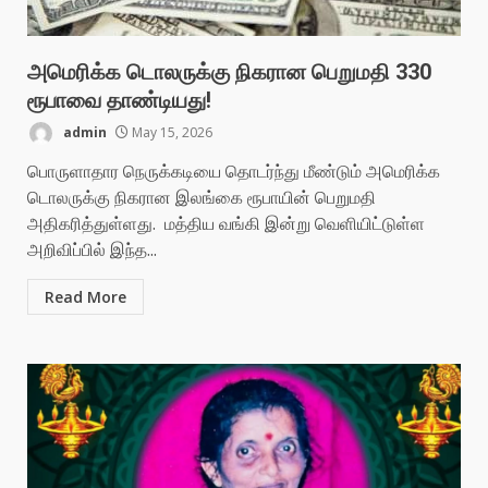
அமெரிக்க டொலருக்கு நிகரான பெறுமதி 330
ரூபாவை தாண்டியது!
admin
May 15, 2026
பொருளாதார நெருக்கடியை தொடர்ந்து மீண்டும் அமெரிக்க
டொலருக்கு நிகரான இலங்கை ரூபாயின் பெறுமதி
அதிகரித்துள்ளது. மத்திய வங்கி இன்று வெளியிட்டுள்ள
அறிவிப்பில் இந்த...
Read More