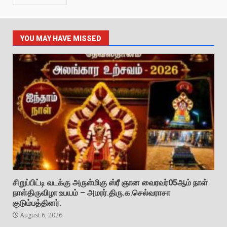
YOU MAY HAVE MISSED
சிறுப்பிட்டி வடக்கு அருள்மிகு ஸ்ரீ ஞான வைரவர்05ஆம் நாள்
நாள்திருவிழா உபயம் – அமரர்.திரு.க.செல்வராசா
குடும்பத்தினர்.
August 6, 2026