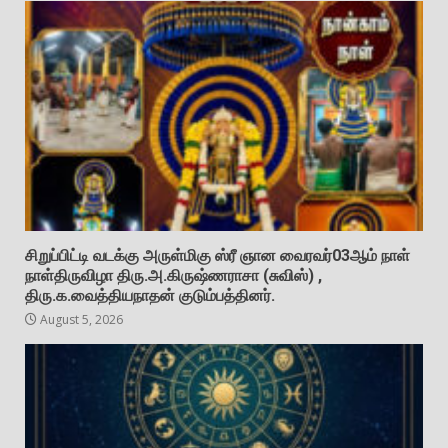
சிறுப்பிட்டி வடக்கு அருள்மிகு ஸ்ரீ ஞான வைரவர்03ஆம் நாள்
நாள்திருவிழா திரு.அ.கிருஷ்ணராசா (சுவிஸ்) ,
திரு.க.வைத்தியநாதன் குடும்பத்தினர்.
August 5, 2026