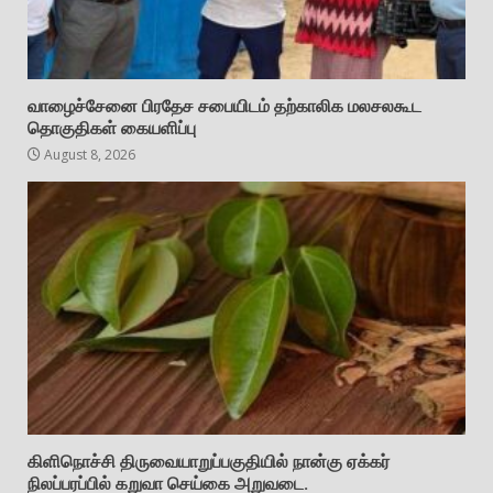
வாழைச்சேனை பிரதேச சபையிடம் தற்காலிக மலசலகூட
தொகுதிகள் கையளிப்பு
August 8, 2026
கிளிநொச்சி திருவையாறுப்பகுதியில் நான்கு ஏக்கர்
நிலப்பரப்பில் கறுவா செய்கை அறுவடை.