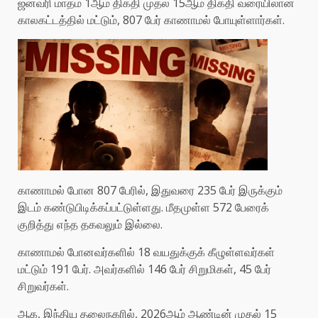
ஜனவரி மாதம் 1ஆம் திகதி முதல் 15ஆம் திகதி வரையிலான
காலகட்டத்தில் மட்டும், 807 பேர் காணாமல் போயுள்ளார்கள்.
காணாமல் போன 807 பேரில், இதுவரை 235 பேர் இருக்கும்
இடம் கண்டுபிடிக்கப்பட்டுள்ளது. மீதமுள்ள 572 பேரைக்
குறித்து எந்த தகவலும் இல்லை.
காணாமல் போனவர்களில் 18 வயதுக்குக் கீழுள்ளவர்கள்
மட்டும் 191 பேர். அவர்களில் 146 பேர் சிறுமிகள், 45 பேர்
சிறுவர்கள்.
ஆக, இந்திய தலைநகரில், 2026ஆம் ஆண்டின் முதல் 15