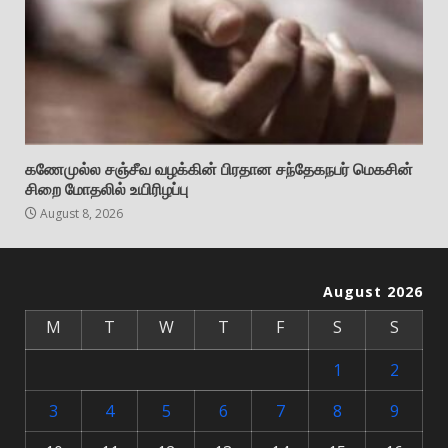
கணேமுல்ல சஞ்சீவ வழக்கின் பிரதான சந்தேகநபர் மெகசின்
சிறை மோதலில் உயிரிழப்பு
August 8, 2026
August 2026
M
T
W
T
F
S
S
1
2
3
4
5
6
7
8
9