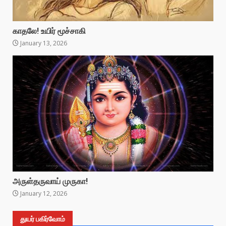
காதலே! உயிர் மூச்சாகி
January 13, 2026
அருள்தருவாய் முருகா!
January 12, 2026
துயர் பகிர்வோம்