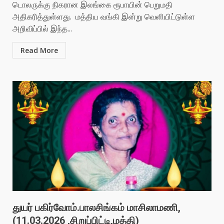
டொலருக்கு நிகரான இலங்கை ரூபாயின் பெறுமதி
அதிகரித்துள்ளது. மத்திய வங்கி இன்று வெளியிட்டுள்ள
அறிவிப்பில் இந்த...
Read More
துயர் பகிர்வோம்.பாலசிங்கம் மாசிலாமணி,
(11.03.2026 ,சிறுப்பிட்டி,மத்தி)