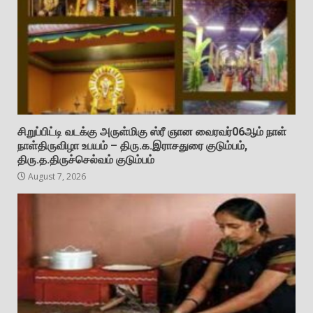
சிறுப்பிட்டி வடக்கு அருள்மிகு ஸ்ரீ ஞான வைரவர்06ஆம் நாள்
நாள்திருவிழா உபயம் – திரு.க.இராசதுரை குடும்பம்,
திரு.த.திருச்செல்வம் குடும்பம்
August 7, 2026