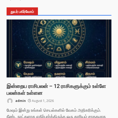
துயர் பகிர்வோம்
இன்றைய ராசிபலன் – 12 ராசிகளுக்கும் உள்ளே
பலன்கள் உள்ளன
admin
August 1, 2026
மேஷம் இன்று உங்கள் செயல்களில் வேகம் அதிகரிக்கும்.
நீண்ட நாட்களாக எதிர்பார்த்திருந்த ஒரு காரியம் சாதகமாக