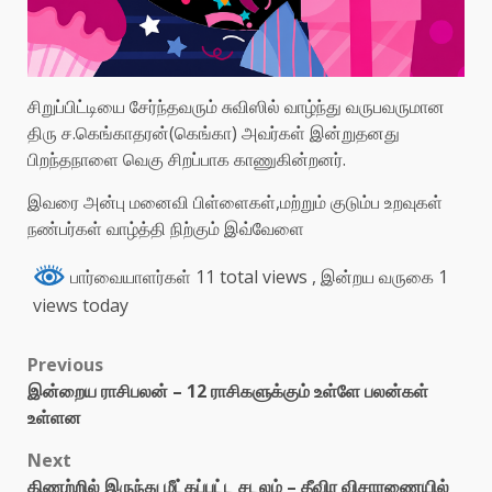
சிறுப்பிட்டியை சேர்ந்தவரும் சுவிஸில் வாழ்ந்து வருபவருமான
திரு ச.கெங்காதரன்(கெங்கா) அவர்கள் இன்றுதனது
பிறந்த‌நாளை வெகு சிறப்பாக காணுகின்றனர்.
இவரை அன்பு மனைவி பிள்ளைகள்,மற்றும் குடும்ப‌ உறவுகள்
நண்பர்கள் வாழ்த்தி நிற்கும் இவ்வேளை
பார்வையாளர்கள் 11 total views
, இன்றய வருகை 1
views today
Previous
இன்றைய ராசிபலன் – 12 ராசிகளுக்கும் உள்ளே பலன்கள்
உள்ளன
Next
கிணற்றில் இருந்து மீட்கப்பட்ட சடலம் – தீவிர விசாரணையில்