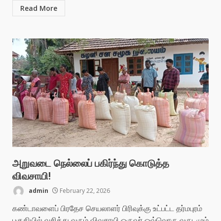
Read More
அறுவடை நெல்லைப் பகிர்ந்து கொடுத்த
விவசாயி!
admin
February 22, 2026
கண்டாவளைப் பிரதேச செயலாளர் பிரிவுக்கு உட்பட்ட தர்மபுரம்
பகுதியில் வசித்து வரும் விவசாயி ஒருவர் ஒவ்வொரு வருடமும்