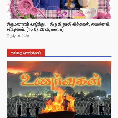
திருமணநாள் வாழ்த்து. திரு திருமதி வித்தகன், வைஸ்னவி
தம்பதிகள். (16.07.2026, கனடா)
July 16, 2026
கவிதை சொல்வோம்