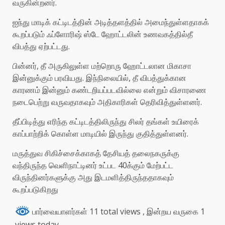
வருகின்றனர்.
ஐந்து மாடிக் கட்டிடத்தின் அடித்தளத்தில் அமைந்துள்ளதாகக்
கூறப்படும் ஃப்ளோரிஷ் ஸ்டே ஹோட்டலின் உணவகத்தில்தீ
விபத்து ஏற்பட்டது.
பின்னர், தீ அருகிலுள்ள மற்றொரு ஹோட்டலான மிகாசா
இன்னுக்கும் பரவியது. இந்நிலையில், தீ விபத்துக்கான
காரணம் இன்னும் கண்டறியப்படவில்லை என்றும் விசாரணை
நடைபெற்று வருவதாகவும் அதிகாரிகள் தெரிவித்துள்ளனர்.
தீப்பிடித்து எரிந்த கட்டிடத்திலிருந்து சிலர் தங்கள் உயிரைக்
காப்பாற்றிக் கொள்ள மாடியில் இருந்து குதித்துள்ளனர்.
மருத்துவ சிகிச்சைக்காகத் தேசியத் தலைநகருக்கு
வந்திருந்த வெளிநாட்டினர் உட்பட 40க்கும் மேற்பட்ட
விருந்தினர்களுக்கு அது இடமளித்திருந்ததாகவும்
கூறப்படுகிறது
பார்வையாளர்கள் 11 total views
, இன்றய வருகை 1
views today