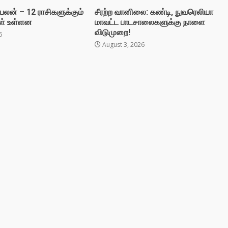
லன் – 12 ராசிகளுக்கும்
சீரற்ற வானிலை: கண்டி, நுவரெலியா
ள் உள்ளன
மாவட்ட பாடசாலைகளுக்கு நாளை
விடுமுறை!
6
August 3, 2026