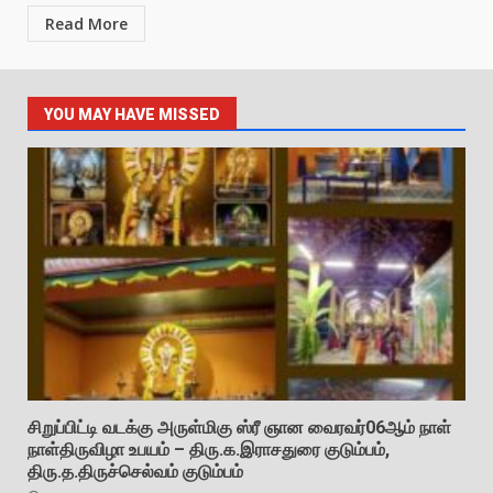
Read More
YOU MAY HAVE MISSED
சிறுப்பிட்டி வடக்கு அருள்மிகு ஸ்ரீ ஞான வைரவர்06ஆம் நாள்
நாள்திருவிழா உபயம் – திரு.க.இராசதுரை குடும்பம்,
திரு.த.திருச்செல்வம் குடும்பம்