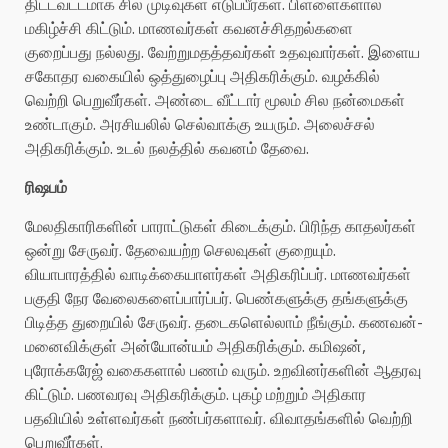
திட்டவட்டமாக சில முடிவுகள் எடுப்பீர்கள். பிள்ளைகளால்
மகிழ்ச்சி கிட்டும். மாணவர்கள் கவனச்சிதறல்களை
குறைப்பது நல்லது. வேற்றுமதத்தவர்கள் உதவுவார்கள். இளைய
சகோதர வகையில் ஒத்துழைப்பு அதிகரிக்கும். வழக்கில்
வெற்றி பெறுவீர்கள். அண்டை வீட்டார் மூலம் சில நன்மைகள்
உண்டாகும். அரசியலில் செல்வாக்கு உயரும். அலைச்சல்
அதிகரிக்கும். உடல் நலத்தில் கவனம் தேவை.
ரிஷபம்
மேலதிகாரிகளின் பாராட்டுகள் கிடைக்கும். பிரிந்த காதலர்கள்
ஒன்று சேருவர். தேவையற்ற செலவுகள் குறையும்.
வியாபாரத்தில் வாடிக்கையாளர்கள் அதிகரிப்பர். மாணவர்கள்
பகுதி நேர வேலைகளைப்பார்ப்பர். பெண்களுக்கு தங்களுக்கு
பிடித்த துறையில் சேருவர். தடைகளெல்லாம் நீங்கும். கணவன்-
மனைவிக்குள் அன்யோன்யம் அதிகரிக்கும். கமிஷன்,
புரோக்கரேஜ் வகைகளால் பணம் வரும். உறவினர்களின் ஆதரவு
கிட்டும். பணவரவு அதிகரிக்கும். புகழ் மற்றும் அதிகார
பதவியில் உள்ளவர்கள் நண்பர்களாவர். விவாதங்களில் வெற்றி
பெறுவீர்கள்.