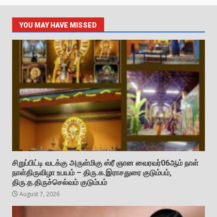
YOU MAY HAVE MISSED
சிறுப்பிட்டி வடக்கு அருள்மிகு ஸ்ரீ ஞான வைரவர்06ஆம் நாள்
நாள்திருவிழா உபயம் – திரு.க.இராசதுரை குடும்பம்,
திரு.த.திருச்செல்வம் குடும்பம்
August 7, 2026