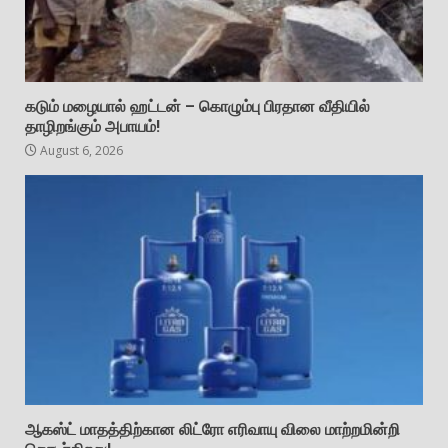
கடும் மழையால் ஹட்டன் – கொழும்பு பிரதான வீதியில்
தாழிறங்கும் அபாயம்!
August 6, 2026
ஆகஸ்ட் மாதத்திற்கான லிட்ரோ எரிவாயு விலை மாற்றமின்றி