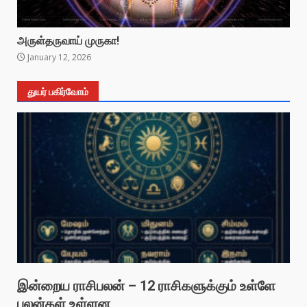
அருள்தருவாய் முருகா!
January 12, 2026
துயர் பகிர்வோம்
இன்றைய ராசிபலன் – 12 ராசிகளுக்கும் உள்ளே
பலன்கள் உள்ளன