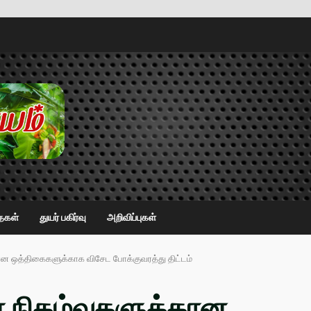
ைகள்
துயர் பகிர்வு
அறிவிப்புகள்
ான ஒத்திகைகளுக்காக விசேட போக்குவரத்து திட்டம்
 நிகழ்வுகளுக்கான