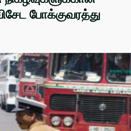
ிசேட போக்குவரத்து