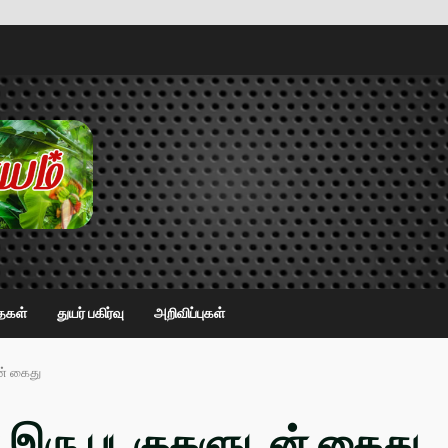
ைகள்
துயர் பகிர்வு
அறிவிப்புகள்
ன் கைது
் இரு படகுகளுடன் கைது