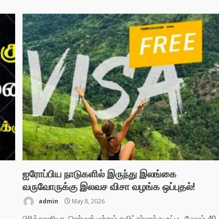
ஐரோப்பிய நாடுகளில் இருந்து இலங்கை
வருவோருக்கு இலவச விசா வழங்க ஒப்புதல்!
admin
May 8, 2026
பிரித்தானியா, ஜெர்மன் மற்றும் சுவிட்சர்லாந்து உட்பட மேலும் 40