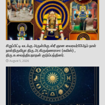
சிறுப்பிட்டி வடக்கு அருள்மிகு ஸ்ரீ ஞான வைரவர்03ஆம் நாள்
நாள்திருவிழா திரு.அ.கிருஷ்ணராசா (சுவிஸ்) ,
திரு.க.வைத்தியநாதன் குடும்பத்தினர்.
August 5, 2026