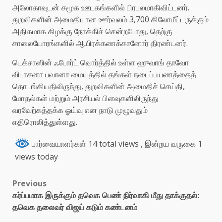
அலோகாவுடன் சமூக ஊடகங்களில் பிரபலமாகிவிட்டனர்.
துறவிகளின் அமைதியான ஊர்வலம் 3,700 கிலோமீட்டருக்கும்
அதிகமாக கிழக்கு நோக்கிச் சென்றபோது, ​​தெற்கு
சாலையோரங்களில் ஆயிரக்கணக்கானோர் திரண்டனர்.
டெக்சாஸின் ஃபோர்ட் வொர்த்தில் உள்ள ஹுவாங் தாவோ
விபாசனா பவானா மையத்தில் தங்கள் நடைப்பயணத்தைத்
தொடங்கியதிலிருந்து, துறவிகளின் அமைதிச் செய்தி,
மோதல்கள் மற்றும் அரசியல் பிளவுகளிலிருந்து
வரவேற்கத்தக்க ஓய்வு என நாடு முழுவதும்
எதிரொலித்துள்ளது.
பார்வையாளர்கள் 14 total views
, இன்றய வருகை 1
views today
Previous
கர்ப்பமாக இருக்கும் தவெக பெண் நிர்வாகி மீது தாக்குதல்:
தவெக தலைவர் விஜய் கடும் கண்டனம்