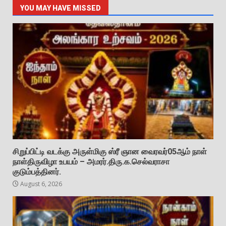
YOU MAY HAVE MISSED
சிறுப்பிட்டி வடக்கு அருள்மிகு ஸ்ரீ ஞான வைரவர்05ஆம் நாள்
நாள்திருவிழா உபயம் – அமரர்.திரு.க.செல்வராசா
குடும்பத்தினர்.
August 6, 2026