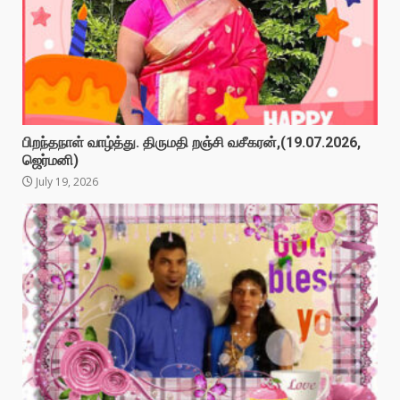
பிறந்தநாள் வாழ்த்து. திருமதி றஞ்சி வசீகரன்,(19.07.2026,
ஜெர்மனி)
July 19, 2026