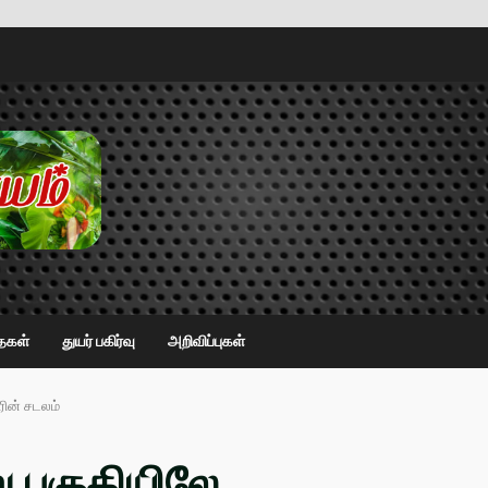
ைகள்
துயர் பகிர்வு
அறிவிப்புகள்
ின் சடலம்
ு பகுதியிலே