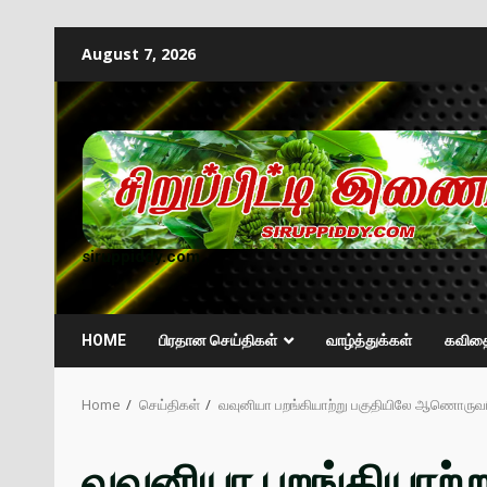
August 7, 2026
siruppiddy.com
HOME
பிரதான செய்திகள்
வாழ்த்துக்கள்
கவித
Home
செய்திகள்
வவுனியா பறங்கியாற்று பகுதியிலே ஆணொருவர
வவுனியா பறங்கியாற்ற