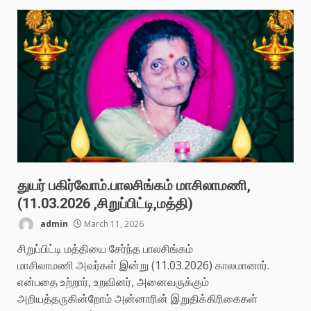
துயர் பகிர்வோம்.பாலசிங்கம் மாசிலாமணி,
(11.03.2026 ,சிறுப்பிட்டி,மத்தி)
admin
March 11, 2026
சிறுப்பிட்டி மத்தியை சேர்ந்த பாலசிங்கம்
மாசிலாமணி அவர்கள் இன்று (11.03.2026) காலமானார்.
என்பதை உற்றார், உறவினர், அனைவருக்கும்
அறியத்தருகின்றோம் அன்னாரின் இறுதிக்கிரிகைகள்