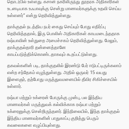
தொடர்பில் உள்ளது. கசான் நகரிலிருந்து தூதரக அதிகாரிகள்
உடனடியாக உஃபாவுக்கு சென்று மாணவர்களுக்கு உதவி செய்ய
உள்ளனர்” என்று தெரிவித்துள்ளது.
தாக்குதல் நடத்திய நபர் கைது செய்யும் போது எதிர்ப்பு
தெரிவித்ததால், இரு பொலிஸ் அதிகாரிகள் காயமடைந்ததாக
ரஷ்யாவின் உள்துறை அமைச்சகம் தெரிவித்துள்ளது. மேலும்,
தாக்குதல்தாரி தன்னைத்தானே
காயப்படுத்திக்கொண்டதாகவும் கூறப்பட்டுள்ளது.
தகவல்களின் படி, தாக்குதலில் இரண்டு பேர் ஈடுபட்டிருக்கலாம்
என்ற சந்தேகம் எழுந்துள்ளது. அதில் ஒருவர் 15 வயது
இளைஞர், தற்போது மருத்துவமனையில் தீவிர சிகிச்சையில்
உள்ளார்.
ரஷ்யா மற்றும் உக்ரைன் போருக்கு முன்பு, பல இந்திய
மாணவர்கள் மருத்துவக் கல்விக்காக ரஷ்யா மற்றும்
உக்ரைனுக்கு சென்றிருந்தனர். இந்நிலையில், இந்த தாக்குதல்
இந்திய மாணவர்களின் பாதுகாப்பு குறித்து பெரும்
கவலைகளை எழுப்பியுள்ளது.