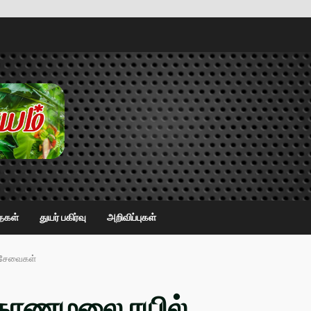
ைகள்
துயர் பகிர்வு
அறிவிப்புகள்
் சேவைகள்
ருகோணமலை ரயில்