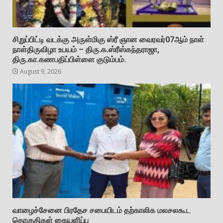
சிறுப்பிட்டி வடக்கு அருள்மிகு ஸ்ரீ ஞான வைரவர்07ஆம் நாள்
நாள்திருவிழா உபயம் – திரு.க.ஸ்ரீஸ்கந்தராஜா,
திரு.கா.கணபதிப்பிள்ளை குடும்பம்.
August 9, 2026
வாழைச்சேனை பிரதேச சபையிடம் தற்காலிக மலசலகூட
தொகுதிகள் கையளிப்பு