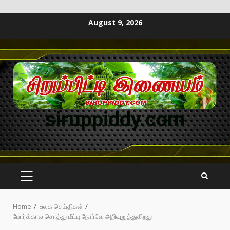
August 9, 2026
siruppiddy.com
Home
உலக செய்திகள்
போர்க்கால சொத்து மீட்பு நோர்வே அறிவுறுத்துகிறது