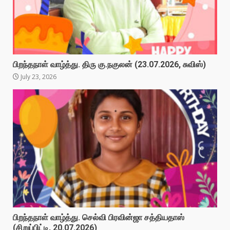
பிறந்தநாள் வாழ்த்து. திரு கு.நகுலன் (23.07.2026, சுவிஸ்)
July 23, 2026
பிறந்தநாள் வாழ்த்து. செல்வி பிரவின்ஜா சத்தியதாஸ்
(சிறுப்பிட்டி, 20.07.2026)