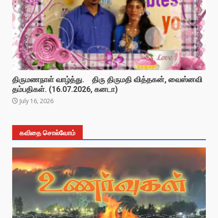
திருமணநாள் வாழ்த்து. திரு திருமதி வித்தகன், வைஸ்னவி
தம்பதிகள். (16.07.2026, கனடா)
July 16, 2026
கவிதை சொல்வோம்