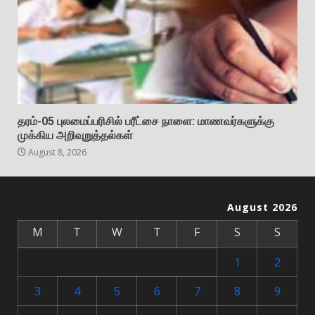
தரம்-05 புலமைப்பரிசில் பரீட்சை நாளை: மாணவர்களுக்கு
முக்கிய அறிவுறுத்தல்கள்
August 8, 2026
August 2026
M
T
W
T
F
S
S
1
2
3
4
5
6
7
8
9