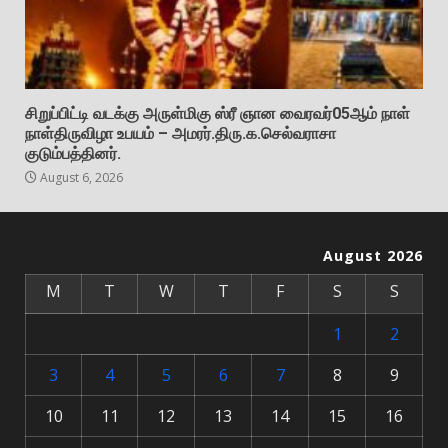
சிறுப்பிட்டி வடக்கு அருள்மிகு ஸ்ரீ ஞான வைரவர்05ஆம் நாள்
நாள்திருவிழா உபயம் – அமரர்.திரு.க.செல்வராசா
குடும்பத்தினர்.
August 6, 2026
August 2026
M
T
W
T
F
S
S
1
2
3
4
5
6
7
8
9
10
11
12
13
14
15
16