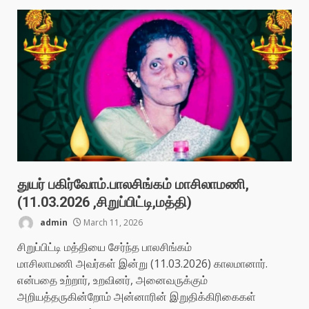
துயர் பகிர்வோம்.பாலசிங்கம் மாசிலாமணி,
(11.03.2026 ,சிறுப்பிட்டி,மத்தி)
admin
March 11, 2026
சிறுப்பிட்டி மத்தியை சேர்ந்த பாலசிங்கம்
மாசிலாமணி அவர்கள் இன்று (11.03.2026) காலமானார்.
என்பதை உற்றார், உறவினர், அனைவருக்கும்
அறியத்தருகின்றோம் அன்னாரின் இறுதிக்கிரிகைகள்