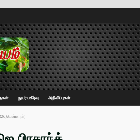
ைகள்
துயர் பகிர்வு
அறிவிப்புகள்
2026,டென்மார்க்)
ஜெ.பிரசாந்த்.