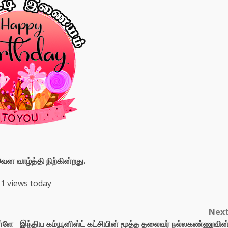
ன வாழ்த்தி நிற்கின்றது.
1 views today
Nex
ள்ளே
இந்திய கம்யூனிஸ்ட் கட்சியின் மூத்த தலைவர் நல்லகண்ணுவின