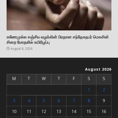
கணேமுல்ல சஞ்சீவ வழக்கின் பிரதான சந்தேகநபர் மெகசின்
சிறை மோதலில் உயிரிழப்பு
August 8, 2026
August 2026
M
T
W
T
F
S
S
1
2
3
4
5
6
7
8
9
10
11
12
13
14
15
16