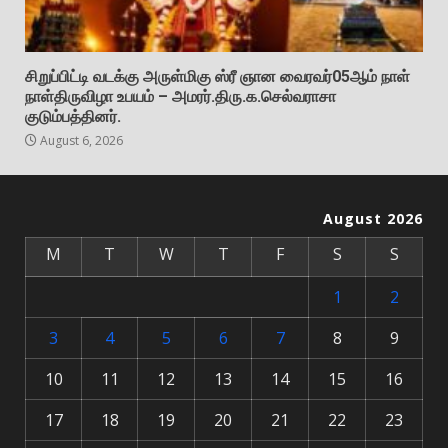
சிறுப்பிட்டி வடக்கு அருள்மிகு ஸ்ரீ ஞான வைரவர்05ஆம் நாள்
நாள்திருவிழா உபயம் – அமரர்.திரு.க.செல்வராசா
குடும்பத்தினர்.
August 6, 2026
August 2026
M
T
W
T
F
S
S
1
2
3
4
5
6
7
8
9
10
11
12
13
14
15
16
17
18
19
20
21
22
23