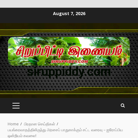
August 7, 2026
siruppiddy.com
Home
பிரதான செய்திகள்
பயங்கரவாதத்திலிருந்து அரசைப் பாதுகாக்கும் சட்ட வரைவு – ஐரோப்பிய
ஒன்றியம் கவலை!