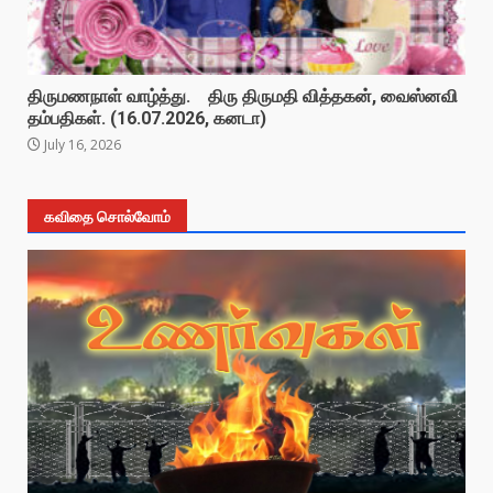
திருமணநாள் வாழ்த்து. திரு திருமதி வித்தகன், வைஸ்னவி
தம்பதிகள். (16.07.2026, கனடா)
July 16, 2026
கவிதை சொல்வோம்