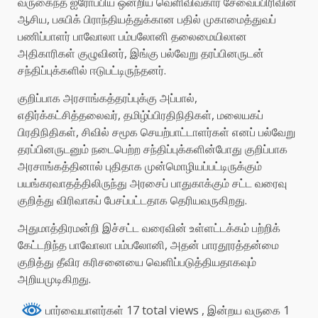
வருகைந்த ஐரோப்பிய ஒன்றிய வெளிவிவகார சேவைப்பிரிவின்
ஆசிய, பசுபிக் பிராந்தியத்துக்கான பதில் முகாமைத்துவப்
பணிப்பாளர் பாவோலா பம்பலோனி தலைமையிலான
அதிகாரிகள் குழுவினர், இங்கு பல்வேறு தரப்பினருடன்
சந்திப்புக்களில் ஈடுபட்டிருந்தனர்.
குறிப்பாக அரசாங்கத்தரப்புக்கு அப்பால்,
எதிர்க்கட்சித்தலைவர், தமிழ்ப்பிரதிநிதிகள், மலையகப்
பிரதிநிதிகள், சிவில் சமூக செயற்பாட்டாளர்கள் எனப் பல்வேறு
தரப்பினருடனும் நடைபெற்ற சந்திப்புக்களின்போது குறிப்பாக
அரசாங்கத்தினால் புதிதாக முன்மொழியப்பட்டிருக்கும்
பயங்கரவாதத்திலிருந்து அரசைப் பாதுகாக்கும் சட்ட வரைவு
குறித்து விரிவாகப் பேசப்பட்டதாக தெரியவருகிறது.
அதுமாத்திரமன்றி இச்சட்ட வரைவின் உள்ளட்டக்கம் பற்றிக்
கேட்டறிந்த பாவோலா பம்பலோனி, அதன் பாரதூரத்தன்மை
குறித்து தீவிர கரிசனையை வெளிப்படுத்தியதாகவும்
அறியமுடிகிறது.
பார்வையாளர்கள் 17 total views
, இன்றய வருகை 1