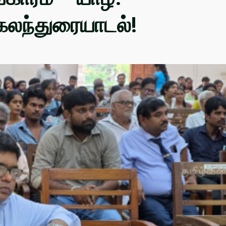
கலந்துரையாடல்!
எ