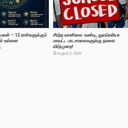
லன் – 12 ராசிகளுக்கும்
சீரற்ற வானிலை: கண்டி, நுவரெலியா
ள் உள்ளன
மாவட்ட பாடசாலைகளுக்கு நாளை
விடுமுறை!
6
August 3, 2026