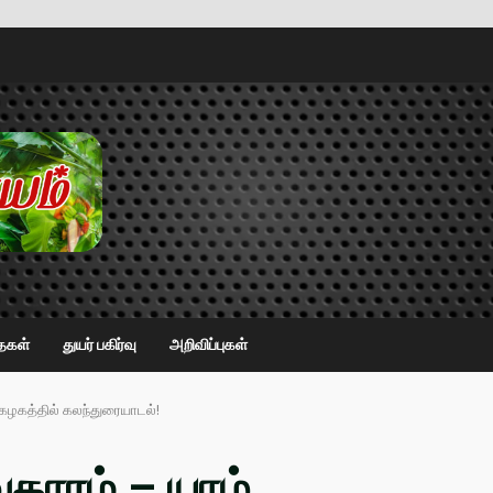
ைகள்
துயர் பகிர்வு
அறிவிப்புகள்
்கழகத்தில் கலந்துரையாடல்!
காரம் – யாழ்.