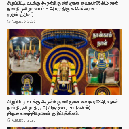
சிறுப்பிட்டி வடக்கு அருள்மிகு ஸ்ரீ ஞான வைரவர்05ஆம் நாள்
நாள்திருவிழா உபயம் – அமரர்.திரு.க.செல்வராசா
குடும்பத்தினர்.
August 6, 2026
சிறுப்பிட்டி வடக்கு அருள்மிகு ஸ்ரீ ஞான வைரவர்03ஆம் நாள்
நாள்திருவிழா திரு.அ.கிருஷ்ணராசா (சுவிஸ்) ,
திரு.க.வைத்தியநாதன் குடும்பத்தினர்.
August 5, 2026