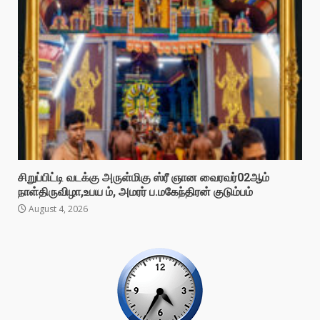
சிறுப்பிட்டி வடக்கு அருள்மிகு ஸ்ரீ ஞான வைரவர்02ஆம்
நாள்திருவிழா,உபய ம், அமரர் ப.மகேந்திரன் குடும்பம்
August 4, 2026