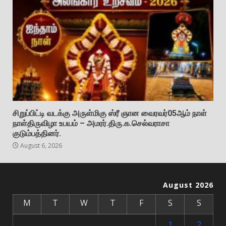
சிறுப்பிட்டி வடக்கு அருள்மிகு ஸ்ரீ ஞான வைரவர்05ஆம் நாள்
நாள்திருவிழா உபயம் – அமரர்.திரு.க.செல்வராசா
குடும்பத்தினர்.
August 6, 2026
August 2026
M
T
W
T
F
S
S
1
2