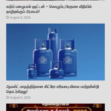
கடும் மழையால் ஹட்டன் – கொழும்பு பிரதான வீதியில்
தாழிறங்கும் அபாயம்!
August 6, 2026
ஆகஸ்ட் மாதத்திற்கான லிட்ரோ எரிவாயு விலை மாற்றமின்றி
தொடர்கிறது!
August 6, 2026