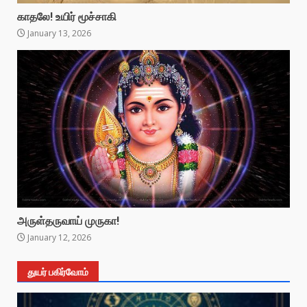
காதலே! உயிர் மூச்சாகி
January 13, 2026
அருள்தருவாய் முருகா!
January 12, 2026
துயர் பகிர்வோம்