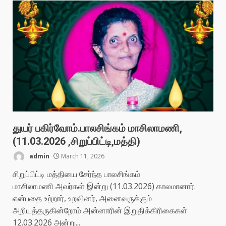
துயர் பகிர்வோம்.பாலசிங்கம் மாசிலாமணி,
(11.03.2026 ,சிறுப்பிட்டி,மத்தி)
admin
March 11, 2026
சிறுப்பிட்டி மத்தியை சேர்ந்த பாலசிங்கம்
மாசிலாமணி அவர்கள் இன்று (11.03.2026) காலமானார்.
என்பதை உற்றார், உறவினர், அனைவருக்கும்
அறியத்தருகின்றோம் அன்னாரின் இறுதிக்கிரிகைகள்
12.03.2026 அன்று...