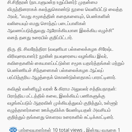
சி.சிறீதரன் (நாடாளுமன்ற உறுப்பினர்): முதன்மை
விருந்தினராகக் கலந்துகொண்டு நூலை வெளியிட்டு வைத்த
அவர், “எமது சமூகத்தின் கதைகளையும், பெண்களின்
வலியையும் எமது சொந்தப் படைப்பாளிகள்
ஆவணப்படுத்துவது ஆரோக்கியமான இலக்கிய எழுச்சி”
எனத் தனது உரையில் குறிப்பிட்டார்.
திரு. தி. சிவநேந்திரா (வவுனியா பல்கலைக்கழக சிரேஷ்ட
விரிவுரையாளர்): நூலின் நயவுரையை வழங்கிய இவர்,
கவிதைகளில் கையாளப்பட்டுள்ள சமூக யதார்த்தங்கள் மற்றும்
பெண்ணியச் சிந்தனைகள் பல்கலைக்கழக ஆய்வுப்
பரப்பிற்குரிய ஆழத்தைக் கொண்டுள்ளதாகப் பாராட்டினார்.
கவிஞர் வன்னியூர் வரன் & கிராம அலுவலர் சத்தியநாதன்:
பிராந்திய மட்டத்தில் கலை, இலக்கியப் பணிகளுக்கு
வழங்கப்படும் ஆதரவின் முக்கியத்துவம் குறித்தும், உள்ளூர்
எழுத்தாளர்களை ஊக்குவிக்க வேண்டியதன் அவசியம்
குறித்தும் தங்களது கௌரவ உரைகளில் சுட்டிக்காட்டினர்.
பார்வையாளர்கள் 10 total views
, இன்றய வருகை 1