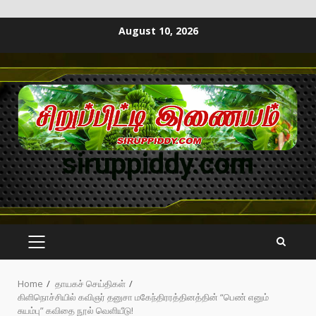
August 10, 2026
siruppiddy.com
Home
தாயகச் செய்திகள்
கிளிநொச்சியில் கவிஞர் தனுசா மகேந்திரரத்தினத்தின் “பெண் எனும்
சுயம்பு” கவிதை நூல் வெளியீடு!