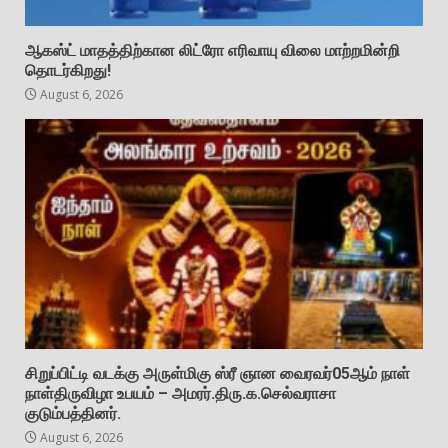
ஆகஸ்ட் மாதத்திற்கான லிட்ரோ எரிவாயு விலை மாற்றமின்றி
தொடர்கிறது!
August 6, 2026
சிறுப்பிட்டி வடக்கு அருள்மிகு ஸ்ரீ ஞான வைரவர்05ஆம் நாள்
நாள்திருவிழா உபயம் – அமரர்.திரு.க.செல்வராசா
குடும்பத்தினர்.
August 6, 2026