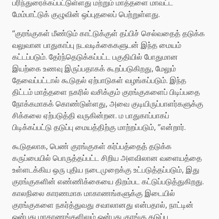
பரிந்துரைக்கப்பட்டுள்ளது மற்றும் மாத்தளை மாவட்ட
மேம்பாட்டுக் குழுவின் ஒப்புதலைப் பெற்றுள்ளது.
“குரங்குகள் மீண்டும் காட்டுக்குள் தப்பிச் செல்வதைத் தடுக்க
வலுவான பாதுகாப்பு நடவடிக்கைகளுடன் இந்த மையம்
கட்டப்படும். தேர்ந்தெடுக்கப்பட்ட பகுதியில் போதுமான
இயற்கை உணவு இருப்பதாகக் கூறப்படுகிறது, மேலும்
தேவைப்பட்டால் கூடுதல் ஏற்பாடுகள் வழங்கப்படும். இந்த
திட்டம் மாத்தளை நகரில் வசிக்கும் குரங்குகளைப் பிடிப்பதை
நோக்கமாகக் கொண்டுள்ளது, அவை குடியிருப்பாளர்களுக்கு
சிக்கலை ஏற்படுத்தி வருகின்றன. ம பாதுகாப்பாகப்
பிடிக்கப்பட்டு தடுப்பு மையத்திற்கு மாற்றப்படும், ”என்றார்.
கூடுதலாக, பெண் குரங்குகள் கர்ப்பத்தைத் தடுக்க
கருப்பையில் பொருத்தப்பட்ட சிறிய அளவிலான வளையத்தை
உள்ளடக்கிய ஒரு புதிய நடைமுறைக்கு உட்படுத்தப்படும், இது
குரங்குகளின் எண்ணிக்கையை திறம்பட கட்டுப்படுத்துகிறது.
காலநிலை காரணமாக மாகாணங்களுக்கு இடையில்
குரங்குகளை நகர்த்துவது சவாலானது என்பதால், நாட்டின்
ஒன்பது மாகாணங்களிலும் ஒன்பது குரங்கு தடுப்பு