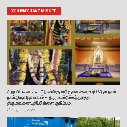
YOU MAY HAVE MISSED
சிறுப்பிட்டி வடக்கு அருள்மிகு ஸ்ரீ ஞான வைரவர்07ஆம் நாள்
நாள்திருவிழா உபயம் – திரு.க.ஸ்ரீஸ்கந்தராஜா,
திரு.கா.கணபதிப்பிள்ளை குடும்பம்.
August 9, 2026