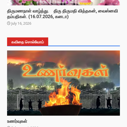
திருமணநாள் வாழ்த்து. திரு திருமதி வித்தகன், வைஸ்னவி
தம்பதிகள். (16.07.2026, கனடா)
July 16, 2026
கவிதை சொல்வோம்
உணர்வுகள்