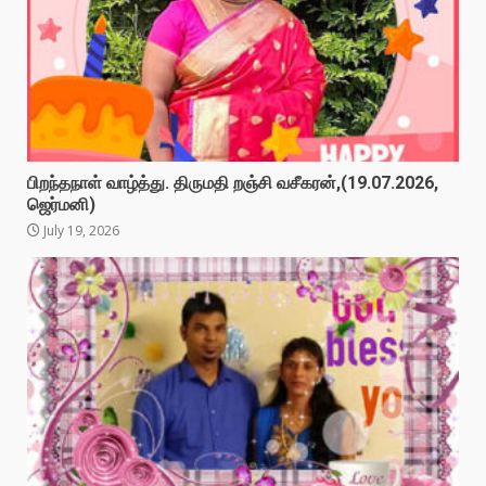
பிறந்தநாள் வாழ்த்து. திருமதி றஞ்சி வசீகரன்,(19.07.2026,
ஜெர்மனி)
July 19, 2026