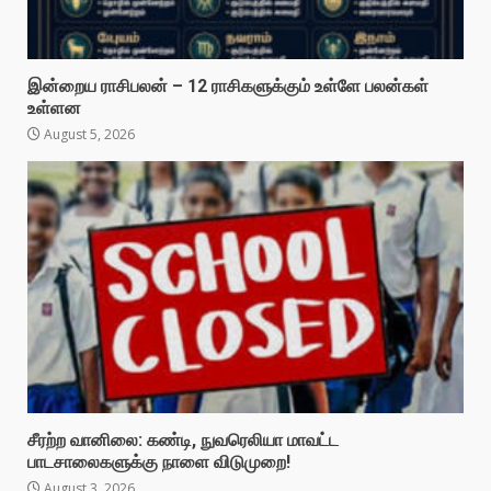
இன்றைய ராசிபலன் – 12 ராசிகளுக்கும் உள்ளே பலன்கள்
உள்ளன
August 5, 2026
சீரற்ற வானிலை: கண்டி, நுவரெலியா மாவட்ட
பாடசாலைகளுக்கு நாளை விடுமுறை!
August 3, 2026