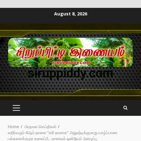
August 8, 2026
siruppiddy.com
Home
பிரதான செய்திகள்
எதிர்வரும் 4ஆம் நாளை “கரி நாளாக” அனுஷ்டிக்குமாறு யாழ்ப்பாண
பல்கலைக்கழக கலைப்பீட மாணவர் ஒன்றியம் அழைப்பு