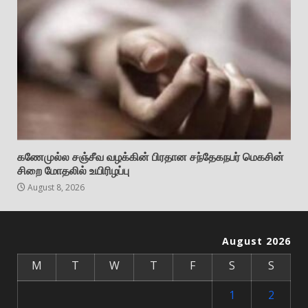
கணேமுல்ல சஞ்சீவ வழக்கின் பிரதான சந்தேகநபர் மெகசின்
சிறை மோதலில் உயிரிழப்பு
August 8, 2026
August 2026
M
T
W
T
F
S
S
1
2