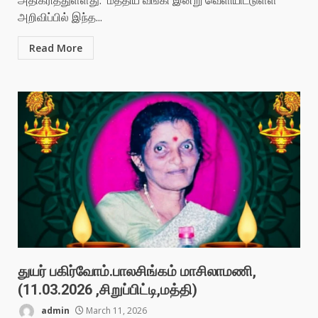
அதிகரித்துள்ளது. மத்திய வங்கி இன்று வெளியிட்டுள்ள
அறிவிப்பில் இந்த...
Read More
துயர் பகிர்வோம்.பாலசிங்கம் மாசிலாமணி,
(11.03.2026 ,சிறுப்பிட்டி,மத்தி)
admin
March 11, 2026