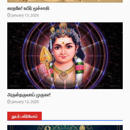
காதலே! உயிர் மூச்சாகி
January 13, 2026
அருள்தருவாய் முருகா!
January 12, 2026
துயர் பகிர்வோம்