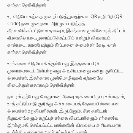
காந்தா தெரிவித்தார்.
உர விநியோகத்தை முறைப்படுத்துவதற்காக QR குறியீடு (QR
Code) நடைமுறையை அறிமுகப்படுத்தத்
தீர்மானிக்கப்பட்டுள்ளதாகவும், இதற்கான முன்னோடித் திட்டம்
விரைவில் நடைமுறைப்படுத்தப்படும் என்றும் விவசாயம்,
கால்நடை, காணி மற்றும் நீர்ப்பாசன அமைச்சர் கே.டி. லால்
காந்தா தெரிவித்தார்.
உரங்களை விநியோகிக்கும்போது இத்தகைய QR
முறைமையைப் பின்பற்றுவது அவசியமானது என்று குறிப்பிட்ட
அமைச்சர், இதற்கான முன்மொழிவுகள் ஏற்கனவே
கிடைத்துள்ளதாகவும் தெரிவித்தார்.
நாட்டில் தற்போது போதுமான அளவு உரக் கையிருப்பு உள்ளதால்,
உரத் தட்டுப்பாடு குறித்து அச்சமடையத் தேவையில்லை என
அமைச்சர் உறுதியளித்தார். இருப்பினும், சில தனியார்
நிறுவனங்களும் கறுப்புச் சந்தை வியாபாரிகளும் ஏற்கனவே
இறக்குமதி செய்யப்பட்ட உரங்களின் விலையை அநியாயமாக
உயர்த்தி வருவதாக அவர் சுட்டிக்காட்டினார்.