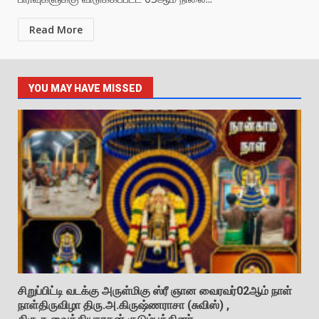
Read More
YOU MAY HAVE MISSED
சிறுப்பிட்டி வடக்கு அருள்மிகு ஸ்ரீ ஞான வைரவர்02ஆம் நாள்
நாள்திருவிழா திரு.அ.கிருஷ்ணராசா (சுவிஸ்) ,