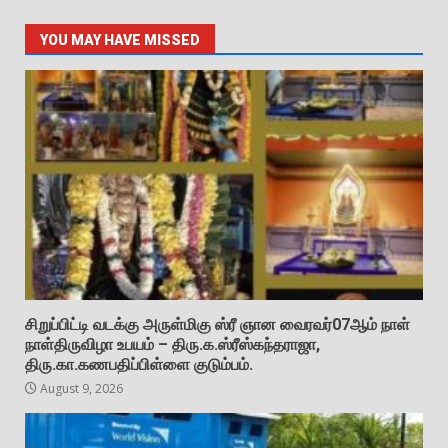
YOU MAY HAVE MISSED
சிறுப்பிட்டி வடக்கு அருள்மிகு ஸ்ரீ ஞான வைரவர்07ஆம் நாள்
நாள்திருவிழா உபயம் – திரு.க.ஸ்ரீஸ்கந்தராஜா,
திரு.கா.கணபதிப்பிள்ளை குடும்பம்.
August 9, 2026