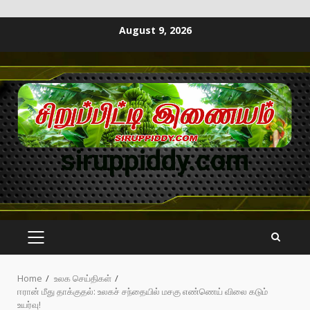
August 9, 2026
siruppiddy.com
Home
உலக செய்திகள்
ஈரான் மீது தாக்குதல்: உலகச் சந்தையில் மசகு எண்ணெய் விலை கடும்
உயர்வு!