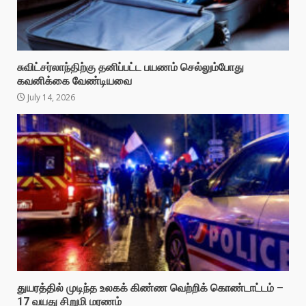
சுவிட்சர்லாந்திற்கு தனிப்பட்ட பயணம் செல்லும்போது
கவனிக்கை வேண்டியவை
July 14, 2026
துயரத்தில் முடிந்த உலகக் கிண்ண வெற்றிக் கொண்டாட்டம் –
17 வயது சிறுமி மரணம்