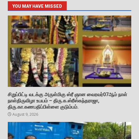
YOU MAY HAVE MISSED
சிறுப்பிட்டி வடக்கு அருள்மிகு ஸ்ரீ ஞான வைரவர்07ஆம் நாள்
நாள்திருவிழா உபயம் – திரு.க.ஸ்ரீஸ்கந்தராஜா,
திரு.கா.கணபதிப்பிள்ளை குடும்பம்.
August 9, 2026