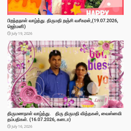
பிறந்தநாள் வாழ்த்து. திருமதி றஞ்சி வசீகரன்,(19.07.2026,
ஜெர்மனி)
July 19, 2026
திருமணநாள் வாழ்த்து. திரு திருமதி வித்தகன், வைஸ்னவி
தம்பதிகள். (16.07.2026, கனடா)
July 16, 2026