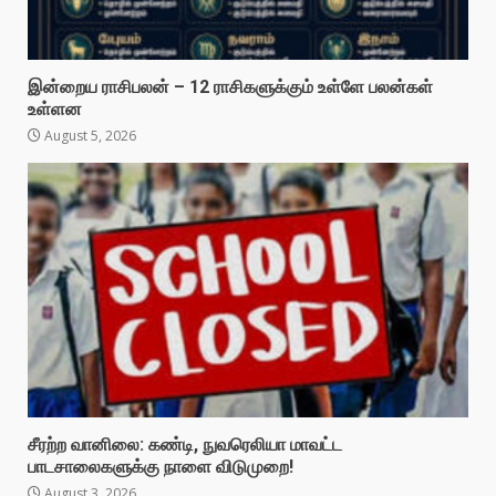
இன்றைய ராசிபலன் – 12 ராசிகளுக்கும் உள்ளே பலன்கள்
உள்ளன
August 5, 2026
சீரற்ற வானிலை: கண்டி, நுவரெலியா மாவட்ட
பாடசாலைகளுக்கு நாளை விடுமுறை!
August 3, 2026