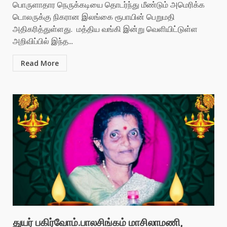
பொருளாதார நெருக்கடியை தொடர்ந்து மீண்டும் அமெரிக்க
டொலருக்கு நிகரான இலங்கை ரூபாயின் பெறுமதி
அதிகரித்துள்ளது. மத்திய வங்கி இன்று வெளியிட்டுள்ள
அறிவிப்பில் இந்த...
Read More
துயர் பகிர்வோம்.பாலசிங்கம் மாசிலாமணி,