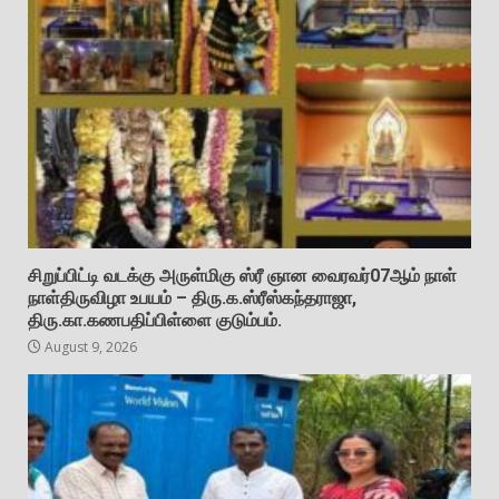
சிறுப்பிட்டி வடக்கு அருள்மிகு ஸ்ரீ ஞான வைரவர்07ஆம் நாள்
நாள்திருவிழா உபயம் – திரு.க.ஸ்ரீஸ்கந்தராஜா,
திரு.கா.கணபதிப்பிள்ளை குடும்பம்.
August 9, 2026