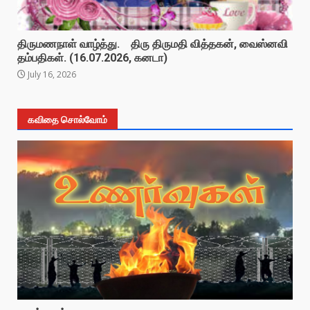
திருமணநாள் வாழ்த்து. திரு திருமதி வித்தகன், வைஸ்னவி
தம்பதிகள். (16.07.2026, கனடா)
July 16, 2026
கவிதை சொல்வோம்