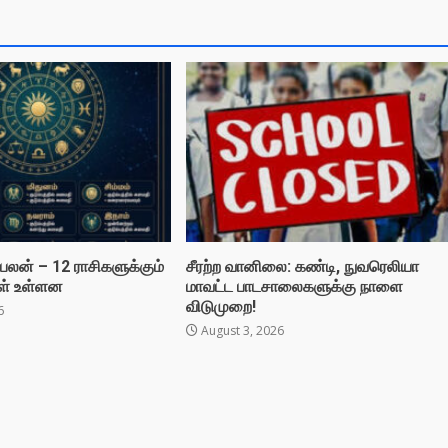
லன் – 12 ராசிகளுக்கும்
சீரற்ற வானிலை: கண்டி, நுவரெலியா
ள் உள்ளன
மாவட்ட பாடசாலைகளுக்கு நாளை
விடுமுறை!
6
August 3, 2026