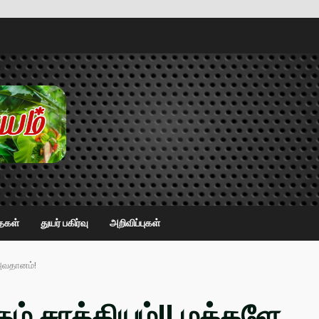
ைகள்
துயர் பகிர்வு
அறிவிப்புகள்
 அவதானம்!
ும் சாத்தியம்!! மக்களே