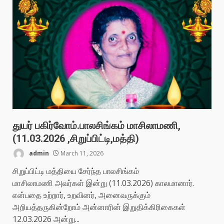
துயர் பகிர்வோம்.பாலசிங்கம் மாசிலாமணி,
(11.03.2026 ,சிறுப்பிட்டி,மத்தி)
admin
March 11, 2026
சிறுப்பிட்டி மத்தியை சேர்ந்த பாலசிங்கம்
மாசிலாமணி அவர்கள் இன்று (11.03.2026) காலமானார்.
என்பதை உற்றார், உறவினர், அனைவருக்கும்
அறியத்தருகின்றோம் அன்னாரின் இறுதிக்கிரிகைகள்
12.03.2026 அன்று...