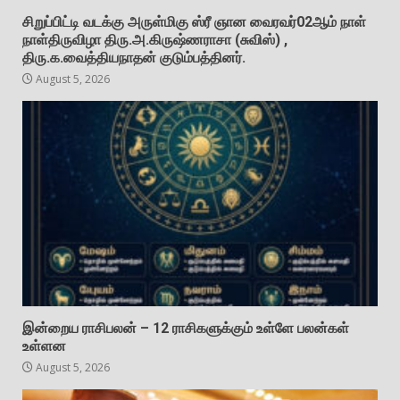
சிறுப்பிட்டி வடக்கு அருள்மிகு ஸ்ரீ ஞான வைரவர்02ஆம் நாள்
நாள்திருவிழா திரு.அ.கிருஷ்ணராசா (சுவிஸ்) ,
திரு.க.வைத்தியநாதன் குடும்பத்தினர்.
August 5, 2026
இன்றைய ராசிபலன் – 12 ராசிகளுக்கும் உள்ளே பலன்கள்
உள்ளன
August 5, 2026