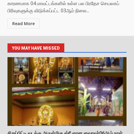
காரணமாக 04 மாவட்டங்களில் உள்ள பல பிரதேச செயலகப்
பிரிவுகளுக்கு விடுக்கப்பட்ட 03ஆம் நிலை...
Read More
YOU MAY HAVE MISSED
சிறுப்பிட்டி வடக்கு அருள்மிகு ஸ்ரீ ஞான வைரவர்06ஆம் நாள்