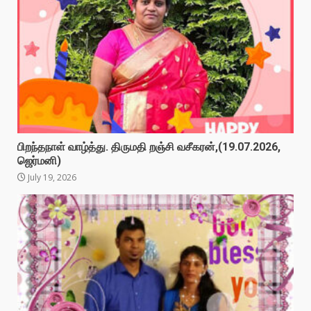
பிறந்தநாள் வாழ்த்து. திருமதி றஞ்சி வசீகரன்,(19.07.2026,
ஜெர்மனி)
July 19, 2026