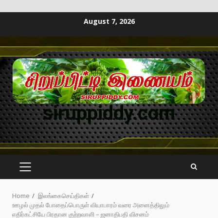
August 7, 2026
siruppiddy.com
Home
இலங்கைசெய்திகள்
ஊழல் முதல் போதைப்பொருள் வியாபாரம் வரை அனைத்திலும்
எதிர்கட்சியே பிரதான குற்றவாளி – ஜனாதிபதி விசனம்