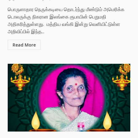
பொருளாதார நெருக்கடியை தொடர்ந்து மீண்டும் அமெரிக்க
டொலருக்கு நிகரான இலங்கை ரூபாயின் பெறுமதி
அதிகரித்துள்ளது. மத்திய வங்கி இன்று வெளியிட்டுள்ள
அறிவிப்பில் இந்த...
Read More