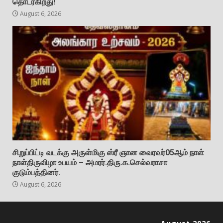
தொடர்கிறது!
August 6, 2026
சிறுப்பிட்டி வடக்கு அருள்மிகு ஸ்ரீ ஞான வைரவர்05ஆம் நாள்
நாள்திருவிழா உபயம் – அமரர்.திரு.க.செல்வராசா
குடும்பத்தினர்.
August 6, 2026