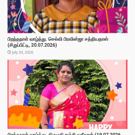
பிறந்தநாள் வாழ்த்து. செல்வி பிரவின்ஜா சத்தியதாஸ்
(சிறுப்பிட்டி, 20.07.2026)
July 20, 2026
பிறந்தநாள் வாழ்த்து. திருமதி றஞ்சி வசீகரன்,(19.07.2026,