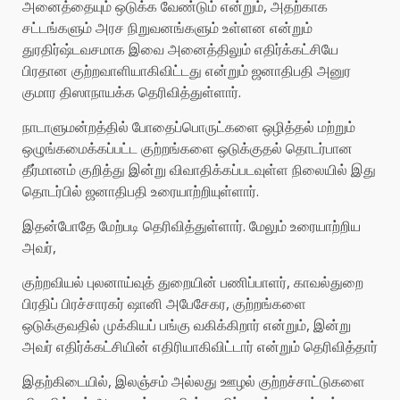
அனைத்தையும் ஒடுக்க வேண்டும் என்றும், அதற்காக
சட்டங்களும் அரச நிறுவனங்களும் உள்ளன என்றும்
துரதிர்ஷ்டவசமாக இவை அனைத்திலும் எதிர்க்கட்சியே
பிரதான குற்றவாளியாகிவிட்டது என்றும் ஜனாதிபதி அனுர
குமார திஸாநாயக்க தெரிவித்துள்ளார்.
நாடாளுமன்றத்தில் போதைப்பொருட்களை ஒழித்தல் மற்றும்
ஒழுங்கமைக்கப்பட்ட குற்றங்களை ஒடுக்குதல் தொடர்பான
தீர்மானம் குறித்து இன்று விவாதிக்கப்படவுள்ள நிலையில் இது
தொடர்பில் ஜனாதிபதி உரையாற்றியுள்ளார்.
இதன்போதே மேற்படி தெரிவித்துள்ளார். மேலும் உரையாற்றிய
அவர்,
குற்றவியல் புலனாய்வுத் துறையின் பணிப்பாளர், காவல்துறை
பிரதிப் பிரச்சாரகர் ஷானி அபேசேகர, குற்றங்களை
ஒடுக்குவதில் முக்கியப் பங்கு வகிக்கிறார் என்றும், இன்று
அவர் எதிர்க்கட்சியின் எதிரியாகிவிட்டார் என்றும் தெரிவித்தார்
இதற்கிடையில், இலஞ்சம் அல்லது ஊழல் குற்றச்சாட்டுகளை