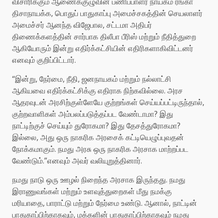
விசாரிக்கும் ஆணைக்குழுவின் பணிப்பாளர் நாயகம் ரங்கா
திசாநாயக்க, பொதுப் பாதுகாப்பு அமைச்சகத்தின் செயலாளர்
அமைச்சர் ஆனந்த விஜேபால, சட்டமா அதிபர்
திணைக்களத்தின் சார்பாக திலீபா பீரிஸ் மற்றும் நீதித்துறை
ஆகியோரும் இன்று எதிர்க்கட்சியின் எதிரிகளாகிவிட்டனர்
எனவும் குறிப்பிட்டார்.
“இன்று, நேர்மை, நீதி, ஜனநாயகம் மற்றும் நல்லாட்சி
ஆகியவை எதிர்க்கட்சிக்கு எதிராக நிற்கவில்லை. அரச
ஆதரவுடன் அரசிற்குள்ளேயே குற்றங்கள் செய்யப்பட்டிருந்தால்,
குற்றவாளிகள் அம்பலப்படுத்தப்பட வேண்டாமா? இது
நாட்டிற்குச் செய்யும் துரோகமா? இது தேசத்துரோகமா?
இல்லை, அது ஒரு நாகரிக அரசைக் கட்டியெழுப்புவதன்
நோக்கமாகும். நமது அரசு ஒரு நாகரிக அரசாக மாற்றப்பட
வேண்டும்.”எனவும் அவர் வலியுறுத்தினார்.
நமது நாடு ஒரு ஊழல் நிறைந்த அரசாக இருந்தது. நமது
இராணுவங்கள் மற்றும் உளவுத்துறைகள் மீது நமக்கு
மரியாதை, பாராட்டு மற்றும் நேர்மை உண்டு. ஆனால், நாட்டின்
பாதுகாப்பிற்காகவும், மக்களின் பாதுகாப்பிற்காகவும் நமது