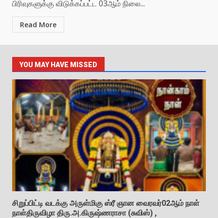
பிரிவுகளுக்கு விடுக்கப்பட்ட 03ஆம் நிலை...
Read More
YOU MAY HAVE MISSED
சிறுப்பிட்டி வடக்கு அருள்மிகு ஸ்ரீ ஞான வைரவர்02ஆம் நாள்
நாள்திருவிழா திரு.அ.கிருஷ்ணராசா (சுவிஸ்) ,