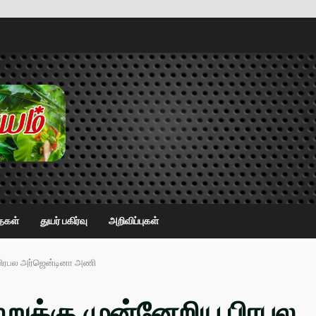
ைகள்
துயர் பகிர்வு
அறிவிப்புகள்
ய பிரபல அர்ஜென்டினா அணி
ற்றுக்கு முன்னேறிய பிரபல