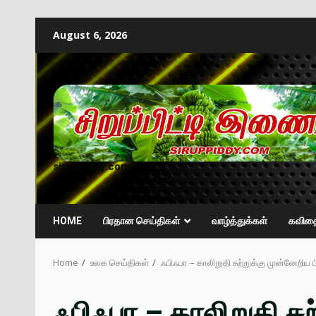
August 6, 2026
siruppiddy.com
HOME
பிரதான செய்திகள்
வாழ்த்துக்கள்
கவித
Home
உலக செய்திகள்
ஃபிஃபா – காலிறுதி சுற்றுக்கு முன்னேறி
ஃபிஃபா – காலிறுதி சு