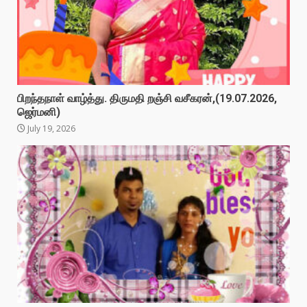
பிறந்தநாள் வாழ்த்து. திருமதி றஞ்சி வசீகரன்,(19.07.2026,
ஜெர்மனி)
July 19, 2026