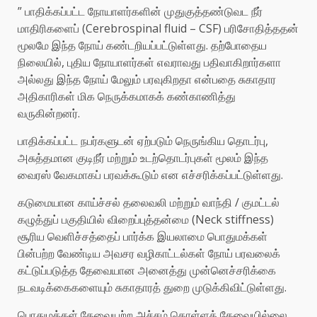
” பாதிக்கப்பட்ட நோயாளர்களின் முதுகுத்தண்டுவட நீர்
மாதிரிகளைப் (Cerebrospinal fluid – CSF) பரிசோதித்ததன்
மூலமே இந்த நோய் கண்டறியப்பட்டுள்ளது. தற்போதைய
நிலையில், புதிய நோயாளர்கள் எவராவது பதிவாகிறார்களா
அல்லது இந்த நோய் மேலும் பரவுகிறதா என்பதை சுகாதார
அதிகாரிகள் மிக நெருக்கமாகக் கண்காணித்து
வருகின்றனர்.
பாதிக்கப்பட்ட நபர்களுடன் ஏற்படும் நெருங்கிய தொடர்பு,
அசுத்தமான குடிநீர் மற்றும் உடற்தொடர்புகள் மூலம் இந்த
வைரஸ் வேகமாகப் பரவக்கூடும் என எச்சரிக்கப்பட்டுள்ளது.
கடுமையான காய்ச்சல் தலைவலி மற்றும் வாந்தி / குமட்டல்
கழுத்துப் பகுதியில் விறைப்புத்தன்மை (Neck stiffness)
சூரிய வெளிச்சத்தைப் பார்க்க இயலாமை பொதுமக்கள்
பின்பற்ற வேண்டிய அவசர வழிகாட்டல்கள் நோய் பரவலைக்
கட்டுப்படுத்த தேவையான அனைத்து முன்னெச்சரிக்கை
நடவடிக்கைகளையும் சுகாதாரத் துறை முடுக்கிவிட்டுள்ளது.
பொதுமக்கள் தேவையற்ற அச்சம் கொள்ளத் தேவையில்லை