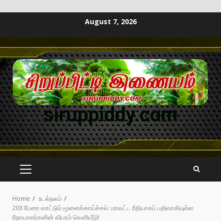
August 7, 2026
siruppiddy.com
Home
உடல்நலம்
203 பேரை வாட்டும் மூளைக்காய்ச்சல்: மாவட்ட ரீதியாகப் பதிவாகியுள்ள
நோயாளர்களின் விபரம் வெளியீடு!