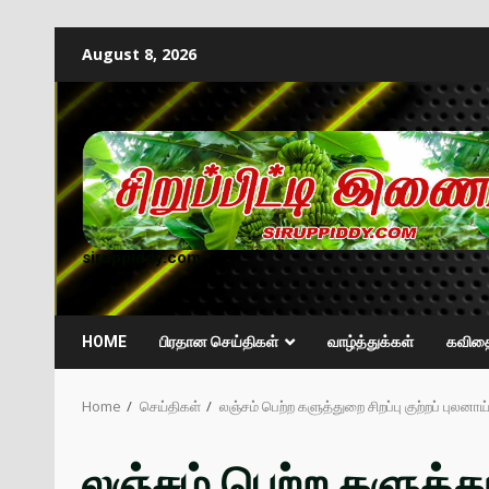
August 8, 2026
siruppiddy.com
HOME
பிரதான செய்திகள்
வாழ்த்துக்கள்
கவித
Home
செய்திகள்
லஞ்சம் பெற்ற களுத்துறை சிறப்பு குற்றப் புலனா
லஞ்சம் பெற்ற களுத்துற