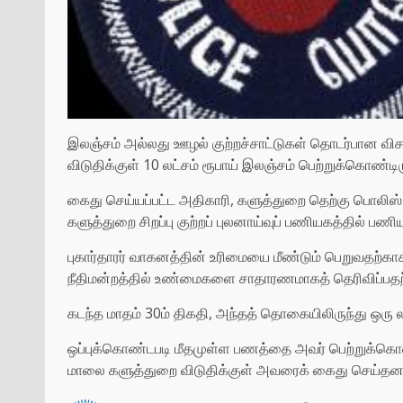
இலஞ்சம் அல்லது ஊழல் குற்றச்சாட்டுகள் தொடர்பான வ
விடுதிக்குள் 10 லட்சம் ரூபாய் இலஞ்சம் பெற்றுக்கொண்டிர
கைது செய்யப்பட்ட அதிகாரி, களுத்துறை தெற்கு பொலிஸ்
களுத்துறை சிறப்பு குற்றப் புலனாய்வுப் பணியகத்தில் பணியா
புகார்தாரர் வாகனத்தின் உரிமையை மீண்டும் பெறுவதற்காக,
நீதிமன்றத்தில் உண்மைகளை சாதாரணமாகத் தெரிவிப்பதற்கா
கடந்த மாதம் 30ம் திகதி, அந்தத் தொகையிலிருந்து ஒரு 
ஒப்புக்கொண்டபடி மீதமுள்ள பணத்தை அவர் பெற்றுக்கொண
மாலை களுத்துறை விடுதிக்குள் அவரைக் கைது செய்தனர