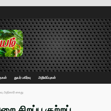
ைகள்
துயர் பகிர்வு
அறிவிப்புகள்
ய்வு அதிகாரி கைது
ை சிறப்பு குற்றப்