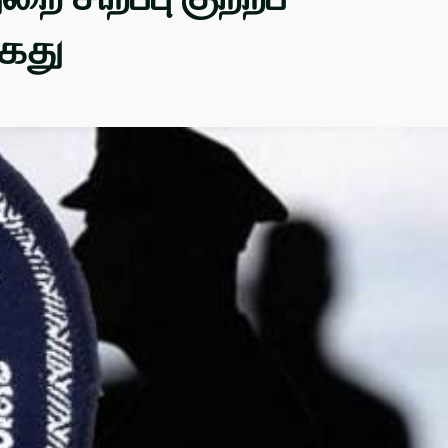
கைது
எம