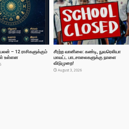
லன் – 12 ராசிகளுக்கும்
சீரற்ற வானிலை: கண்டி, நுவரெலியா
ள் உள்ளன
மாவட்ட பாடசாலைகளுக்கு நாளை
விடுமுறை!
6
August 3, 2026